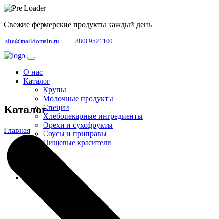
Свежие фермерские продукты каждый день
site@maildomain.ru
88009521100
О нас
Каталог
Крупы
Молочные продукты
Каталог
Специи
Хлебопекарные ингредиенты
Орехи и сухофрукты
Главная
Соусы и приправы
Пищевые красители
Услуги
Партнёры
Новости
Контакты